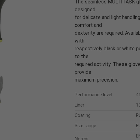
The seamless MULTITASK glo
designed
for delicate and light handli
comfort and
dexterity are required. Availa
with
respectively black or white p
to the
required activity. These glove
provide
maximum precision.
Performance level
4
Liner
1
Coating
P
Size range
E
E
Norms