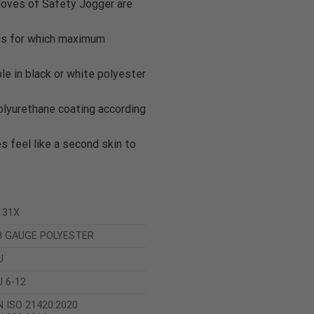
ves of Safety Jogger are
ngs for which maximum
ble in black or white polyester
olyurethane coating according
s feel like a second skin to
131X
3 GAUGE POLYESTER
U
U 6-12
N ISO 21420:2020