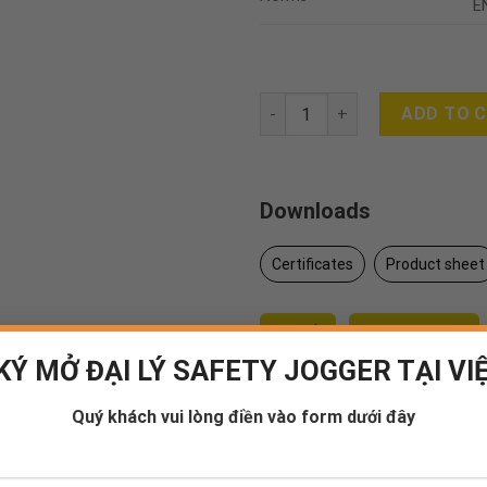
E
MULTITASK quantity
ADD TO 
Downloads
Certificates
Product sheet
Tư vấn
Đăng ký đại lý
KÝ MỞ ĐẠI LÝ SAFETY JOGGER TẠI VI
Mua sử dụng
(Doanh nghiệp
Quý khách vui lòng điền vào form dưới đây