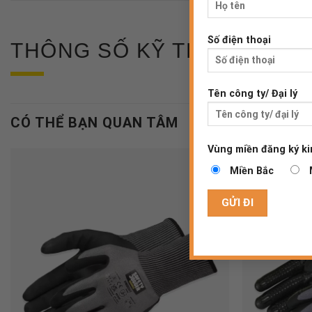
Số điện thoại
THÔNG SỐ KỸ THUẬT
Tên công ty/ Đại lý
CÓ THỂ BẠN QUAN TÂM
Vùng miền đăng ký ki
Miền Bắc