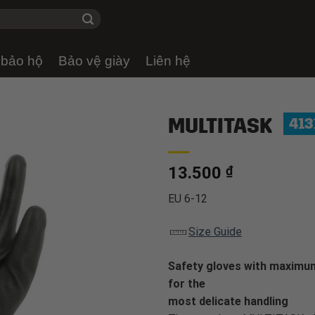
 bảo hộ
Bảo vệ giày
Liên hệ
MULTITASK
413
13.500
₫
EU 6-12
Size Guide
Safety gloves with maximum 
for the
most delicate handling