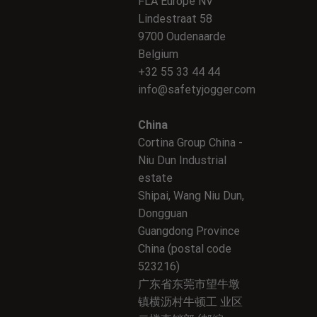
FLA Europe NV
Lindestraat 58
9700 Oudenaarde
Belgium
+32 55 33 44 44
info@safetyjogger.com
China
Cortina Group China -
Niu Dun Industrial
estate
Shipai, Wang Niu Dun,
Dongguan
Guangdong Province
China (postal code
523216)
广东省东莞市望牛墩
镇横沥村牛顿工 业区