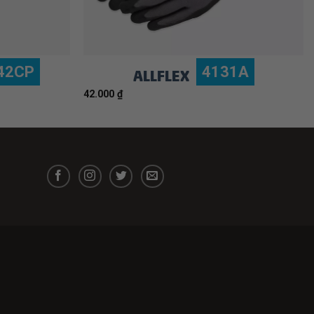
42CP
4131A
ALLFLEX
42.000
₫