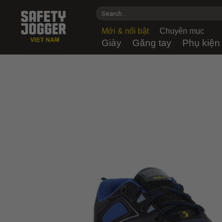
Skip
Search
to
for:
content
Mới & nổi bật
Chuyên mục
Giày
Găng tay
Phụ kiện