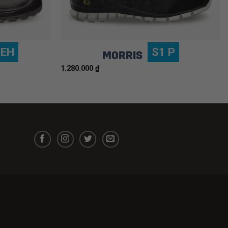
 EH
S1 P
MORRIS
1.280.000
₫