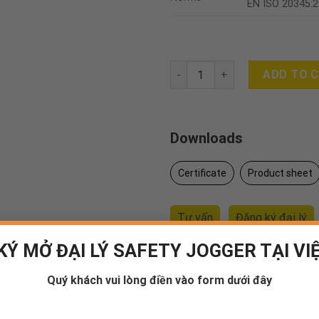
EN ISO 20345:
FLOW S1P LOW quantity
ADD TO 
Downloads
Certificate
Product sheet
Tư vấn
Đăng ký đại lý
KÝ MỞ ĐẠI LÝ SAFETY JOGGER TẠI VI
Mua sử dụng
(Doanh nghiệp
Quý khách vui lòng điền vào form dưới đây