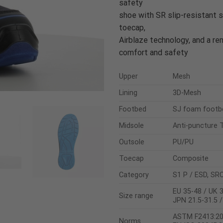
safety
shoe with SR slip-resistant 
toecap,
Airblaze technology, and a r
comfort and safety
Upper
Mesh
Lining
3D-Mesh
Footbed
SJ foam footb
Midsole
Anti-puncture T
Outsole
PU/PU
Toecap
Composite
Category
S1 P / ESD, SR
EU 35-48 / UK 3
Size range
JPN 21.5-31.5 
ASTM F2413:2
Norms