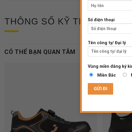
THÔNG SỐ KỸ THUẬT
Số điện thoại
Tên công ty/ Đại lý
CÓ THỂ BẠN QUAN TÂM
Vùng miền đăng ký ki
Miền Bắc