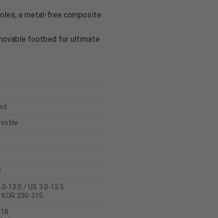
soles, a metal-free composite
emovable footbed for ultimate
ed
extile
C
.0-13.0 / US 3.0-13.5
/ KOR 230-315
018