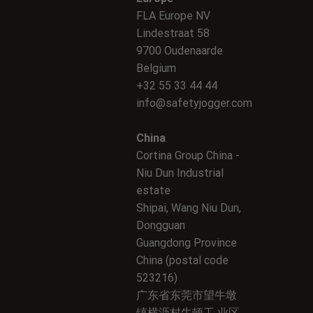
FLA Europe NV
Lindestraat 58
9700 Oudenaarde
Belgium
+32 55 33 44 44
info@safetyjogger.com
China
Cortina Group China -
Niu Dun Industrial
estate
Shipai, Wang Niu Dun,
Dongguan
Guangdong Province
China (postal code
523216)
广东省东莞市望牛墩
镇横沥村牛顿工 业区