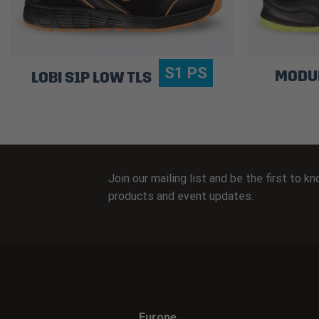
S1 PS
MODUL
LOBI S1P LOW TLS
Join our mailing list and be the first to 
products and event updates.
Europe