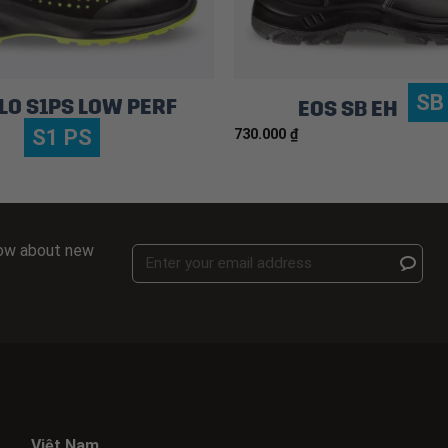
SB
O S1PS LOW PERF
EOS SB EH
S1 PS
730.000
₫
know about new
Việt Nam