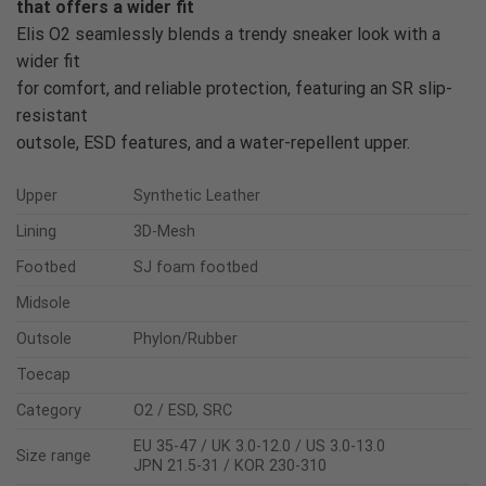
that offers a wider fit
Elis O2 seamlessly blends a trendy sneaker look with a
wider fit
for comfort, and reliable protection, featuring an SR slip-
resistant
outsole, ESD features, and a water-repellent upper.
Upper
Synthetic Leather
Lining
3D-Mesh
Footbed
SJ foam footbed
Midsole
Outsole
Phylon/Rubber
Toecap
Category
O2 / ESD, SRC
EU 35-47 / UK 3.0-12.0 / US 3.0-13.0
Size range
JPN 21.5-31 / KOR 230-310