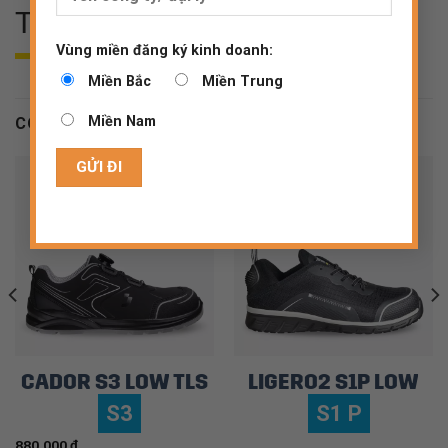
THÔNG SỐ KỸ THUẬT
Vùng miền đăng ký kinh doanh:
Miền Bắc
Miền Trung
Miền Nam
CÓ THỂ BẠN QUAN TÂM
CADOR S3 LOW TLS
LIGERO2 S1P LOW
S3
S1 P
880.000
₫