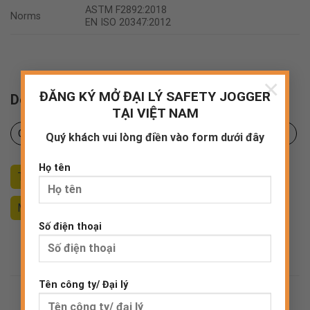
ASTM F2892:2018
Norms
EN ISO 20347:2012
×
ĐĂNG KÝ MỞ ĐẠI LÝ SAFETY JOGGER
Downloads
TẠI VIỆT NAM
Certificates
Product sheet
Declaration of Conformity
Quý khách vui lòng điền vào form dưới đây
Họ tên
Tư vấn
Đăng ký đại lý
Mua sử dụng
(Doanh nghiệp)
Số điện thoại
Tên công ty/ Đại lý