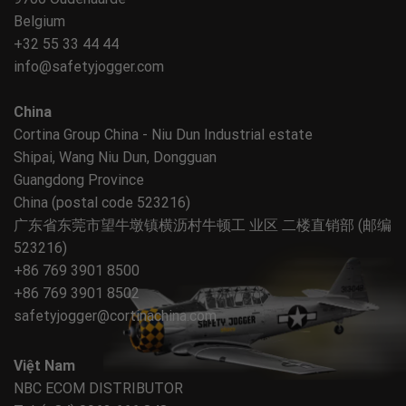
Belgium
+32 55 33 44 44
info@safetyjogger.com
China
Cortina Group China - Niu Dun Industrial estate
Shipai, Wang Niu Dun, Dongguan
Guangdong Province
China (postal code 523216)
广东省东莞市望牛墩镇横沥村牛顿工 业区 二楼直销部 (邮编
523216)
+86 769 3901 8500
+86 769 3901 8502
safetyjogger@cortinachina.com
Việt Nam
NBC ECOM DISTRIBUTOR