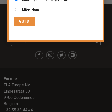
Miền Bắc
Miền Trung
Miền Nam
Join our mailing list and be the first to know about
new
products and event updates.
Europe
FLA Europe NV
Lindestraat 58
9700 Oudenaarde
Belgium
+32 55 33 44 44