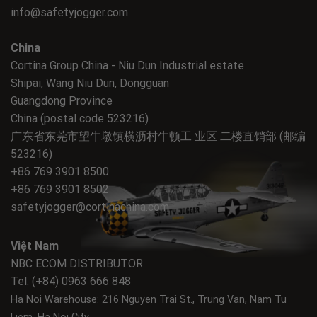
info@safetyjogger.com
China
Cortina Group China - Niu Dun Industrial estate
Shipai, Wang Niu Dun, Dongguan
Guangdong Province
China (postal code 523216)
广东省东莞市望牛墩镇横沥村牛顿工 业区 二楼直销部 (邮编
523216)
+86 769 3901 8500
+86 769 3901 8502
safetyjogger@cortinachina.com
Việt Nam
NBC ECOM DISTRIBUTOR
Tel: (+84) 0963 666 848
Ha Noi Warehouse: 216 Nguyen Trai St., Trung Van, Nam Tu