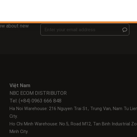
know about new
Việt Nam
NBC ECOM DISTRIBUTOR
Tel: (+84) 0963 666 848
Ha Noi Warehouse: 216 Nguyen Trai St., Trung Van, Nam Tu Lie
City.
Ho Chi Minh Warehouse: No.5, Road M12, Tan Binh Industrial Zo
Minh City.