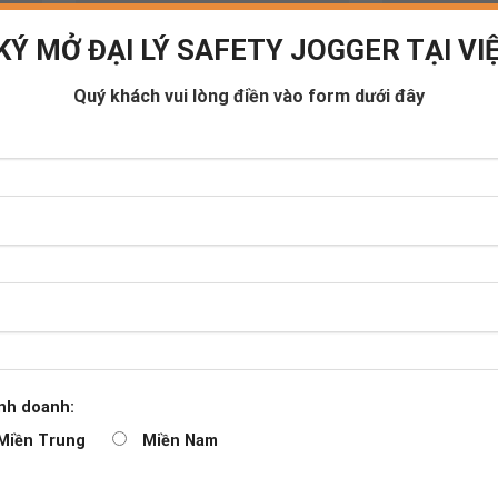
KÝ MỞ ĐẠI LÝ SAFETY JOGGER TẠI VI
Quý khách vui lòng điền vào form dưới đây
BESTLIGHT1
EOS SB
OB SRC
290.000
₫
730.000
₫
nh doanh:
Miền Trung
Miền Nam
1
2
3
4
5
…
13
1