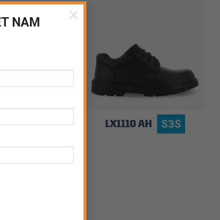
×
ỆT NAM
 EH
LX1110 AH
SB EH
S3S
4
15