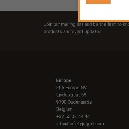
Join our mailing list and be the first to 
products and event updates.
Europe
FLA Europe NV
Lindestraat 58
9700 Oudenaarde
Belgium
+32 55 33 44 44
info@safetyjogger.com