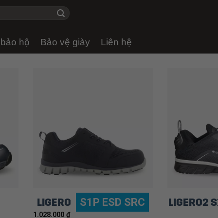
 bảo hộ
Bảo vệ giày
Liên hệ
LIGERO
LIGERO2 
S1P ESD SRC
1.028.000
₫