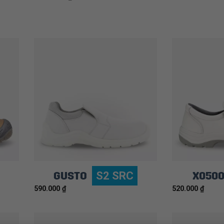
GUSTO
X050
S2 SRC
590.000
₫
520.000
₫