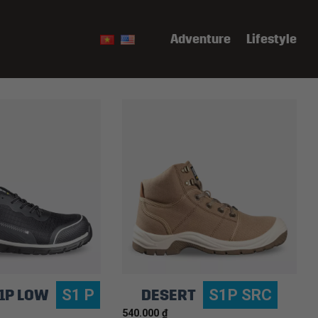
Adventure
Lifestyle
S1P LOW
DESERT
S1 P
S1P SRC
540.000
₫