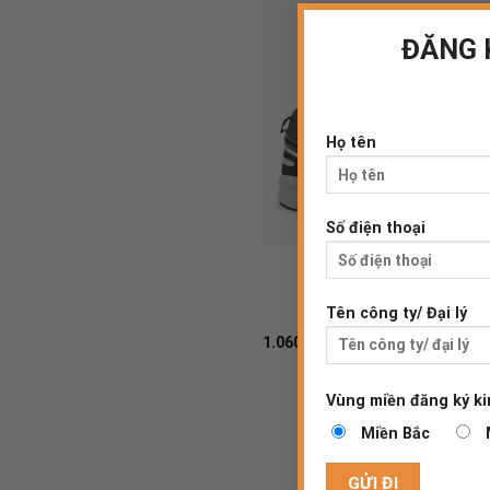
ĐĂNG 
Họ tên
Số điện thoại
ROCKET81
S1P SRC HRO
Tên công ty/ Đại lý
1.060.000
₫
Vùng miền đăng ký ki
Miền Bắc