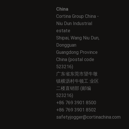
China
Cortina Group China -
Niu Dun Industrial
estate
Shipai, Wang Niu Dun,
Dongguan
Guangdong Province
China (postal code
523216)
广东省东莞市望牛墩
镇横沥村牛顿工 业区
二楼直销部 (邮编
523216)
+86 769 3901 8500
+86 769 3901 8502
safetyjogger@cortinachina.com