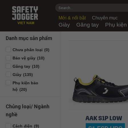
Skip
Search
to
for:
content
Mới & nổi bật
Chuyên mục
Giày
Găng tay
Phụ kiện
Danh mục sản phẩm
Chưa phân loại
(0)
Bảo vệ giày
(10)
Găng tay
(10)
Giày
(135)
Phụ kiện bảo
hộ
(20)
Chủng loại/ Ngành
nghề
AAK S1P LOW
Cách điện
(9)