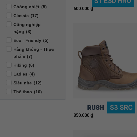
S1 ESD HRO
Chống nhiệt
(5)
600.000
₫
Classic
(17)
Công nghiệp
nặng
(8)
Eco - Friendy
(5)
Hàng không - Thực
phẩm
(7)
Hiking
(6)
Ladies
(4)
Siêu nhẹ
(12)
Thể thao
(10)
RUSH
S3 SRC
850.000
₫