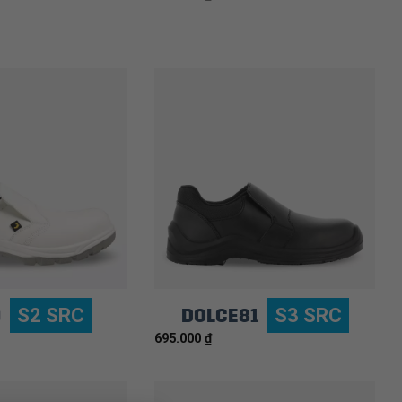
0
DOLCE81
S2 SRC
S3 SRC
695.000
₫