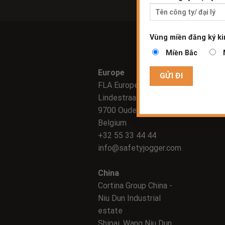
Vùng miền đăng ký ki
Miền Bắc
Europe
FLA Europe NV
Lindestraat 58
9700 Oudenaarde
Belgium
+32 55 33 44 44
info@safetyjogger.com
China
Cortina Group China -
Niu Dun Industrial
estate
Shipai, Wang Niu Dun,