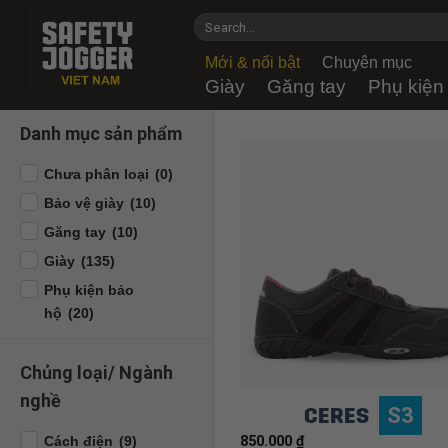
Skip
Search
to
for:
content
Mới & nổi bật
Chuyên mục
Giày
Găng tay
Phụ kiện
Danh mục sản phẩm
Chưa phân loại
(0)
Bảo vệ giày
(10)
Găng tay
(10)
Giày
(135)
Phụ kiện bảo
hộ
(20)
Chủng loại/ Ngành
nghề
CERES
S3
Cách điện
(9)
850.000
₫