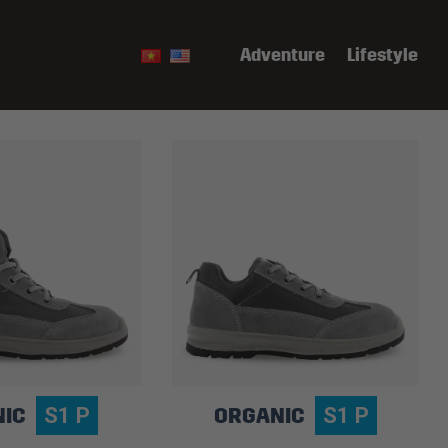
Adventure
Lifestyle
NIC
ORGANIC
S1 P
S1 P