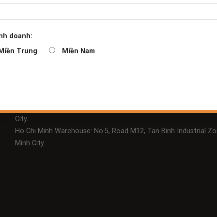
nh doanh:
Miền Trung
Miền Nam
Việt Nam
NBC ECOM DISTRIBUTOR
Tel: (+84) 0963 666 848
Ha Noi Warehouse: 216 Nguyen Trai St., Trung Van, Nam Tu Lie
City.
Ho Chi Minh Warehouse: No.5, Road M12, Tan Binh Industrial Zo
Minh City.