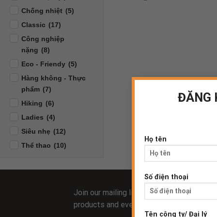
Chống nhiệt
(5)
Classic
(17)
Công nghiệp
nặng
(8)
Eco - Friendy
(5)
Hàng không - Thực
phẩm
(7)
ĐĂNG 
Hiking
(6)
Ladies
(4)
Siêu nhẹ
(12)
Họ tên
Thể thao
(10)
Số điện thoại
Join our mailing list and be the first to 
products and event updates.
Tên công ty/ Đại lý