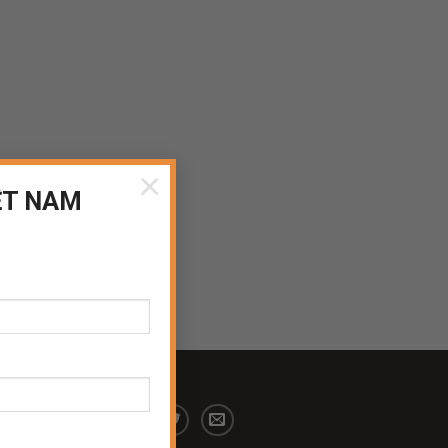
×
ỆT NAM