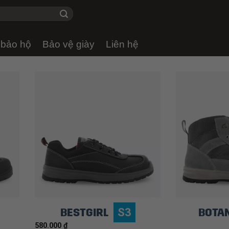
 bảo hộ
Bảo vệ giày
Liên hệ
BESTGIRL
BOTA
S3
580.000
₫